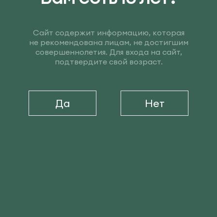
Сайт содержит информацию, которая
не рекомендована лицам, не достигшим
совершеннолетия. Для входа на сайт,
Международная выставка
подтвердите свой возраст.
«TransRussia» – главное
событие в логистике
Да
Нет